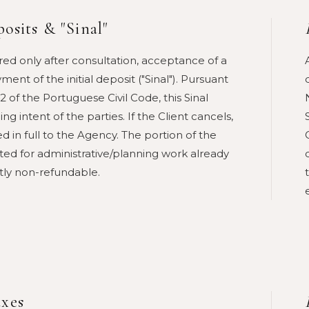
osits & "Sinal"
red only after consultation, acceptance of a
ent of the initial deposit ("Sinal"). Pursuant
2 of the Portuguese Civil Code, this Sinal
ng intent of the parties. If the Client cancels,
ted in full to the Agency. The portion of the
ed for administrative/planning work already
ctly non-refundable.
axes