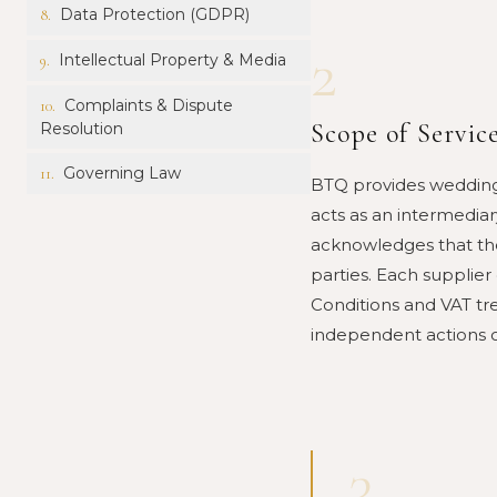
Data Protection (GDPR)
8
.
2
Intellectual Property & Media
9
.
Complaints & Dispute
10
.
Scope of Servic
Resolution
Governing Law
11
.
BTQ provides wedding
acts as an intermedia
acknowledges that the
parties. Each supplie
Conditions and VAT tre
independent actions o
3