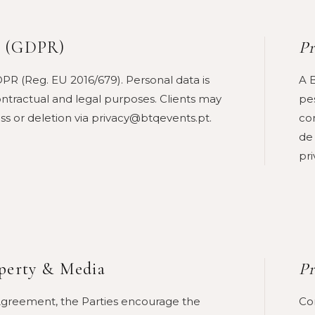
n (GDPR)
Pr
R (Reg. EU 2016/679). Personal data is
A 
ontractual and legal purposes. Clients may
pes
ess or deletion via privacy@btqevents.pt.
con
de
pr
operty & Media
Pr
r Agreement, the Parties encourage the
Co