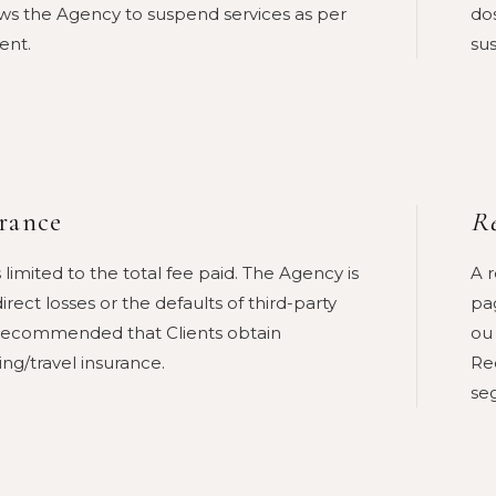
ows the Agency to suspend services as per
do
ent.
su
urance
Re
is limited to the total fee paid. The Agency is
A 
irect losses or the defaults of third-party
pa
ly recommended that Clients obtain
ou
g/travel insurance.
Re
se