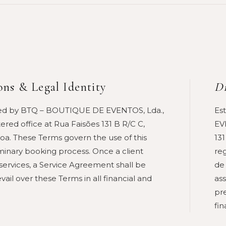
ons & Legal Identity
Di
ated by BTQ – BOUTIQUE DE EVENTOS, Lda.,
Es
ered office at Rua Faisões 131 B R/C C,
EV
boa. These Terms govern the use of this
13
minary booking process. Once a client
re
services, a Service Agreement shall be
de 
vail over these Terms in all financial and
as
pr
fin