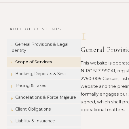
1
TABLE OF CONTENTS
General Provisions & Legal
1
.
General Provisi
Identity
Scope of Services
2
.
This website is oper
NIPC 517199041, regist
Booking, Deposits & Sinal
3
.
2750-005 Cascais, Lis
Pricing & Taxes
4
.
website and the preli
formally engages our 
Cancellations & Force Majeure
5
.
signed, which shall pre
Client Obligations
6
.
operational matters.
Liability & Insurance
7
.