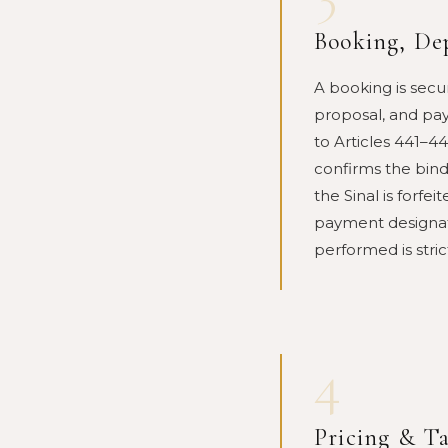
Booking, Dep
A booking is secu
proposal, and paym
to Articles 441–44
confirms the bindi
the Sinal is forfei
payment designat
performed is stri
4
Pricing & T