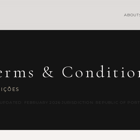
ABOUT
erms & Conditio
DIÇÕES
 UPDATED: FEBRUARY 2026
·
JURISDICTION: REPUBLIC OF POR