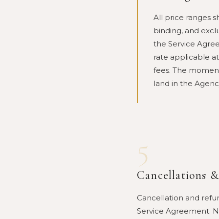
All price ranges 
binding, and exclus
the Service Agree
rate applicable at
fees. The moment
land in the Agenc
5
Cancellations 
Cancellation and refun
Service Agreement. Ne