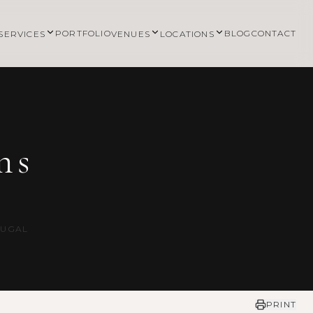
PORTFOLIO
BLOG
CONTACT
SERVICES
VENUES
LOCATIONS
ns
TUGAL
PRINT