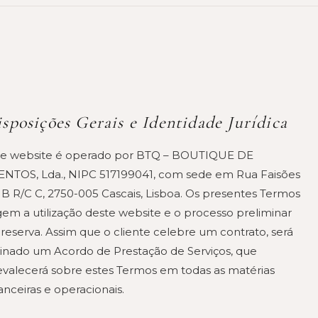
sposições Gerais e Identidade Jurídica
te website é operado por BTQ – BOUTIQUE DE
ENTOS, Lda., NIPC 517199041, com sede em Rua Faisões
1 B R/C C, 2750-005 Cascais, Lisboa. Os presentes Termos
gem a utilização deste website e o processo preliminar
reserva. Assim que o cliente celebre um contrato, será
sinado um Acordo de Prestação de Serviços, que
evalecerá sobre estes Termos em todas as matérias
anceiras e operacionais.