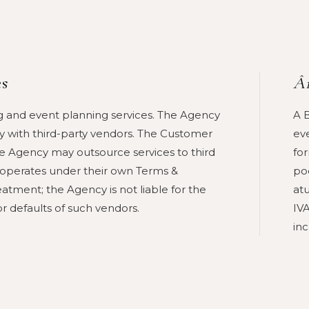
es
Âm
 and event planning services. The Agency
A 
ry with third-party vendors. The Customer
ev
 Agency may outsource services to third
fo
r operates under their own Terms &
po
atment; the Agency is not liable for the
at
r defaults of such vendors.
IVA
in