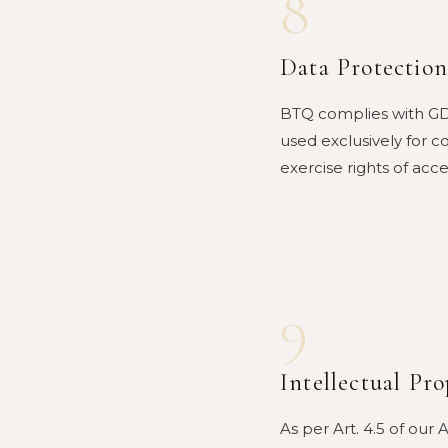
8
Data Protectio
BTQ complies with GDP
used exclusively for c
exercise rights of acc
9
Intellectual Pr
As per Art. 4.5 of ou