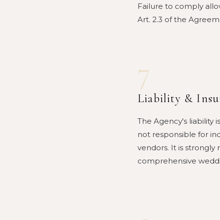
Failure to comply all
Art. 2.3 of the Agreem
7
Liability & Ins
The Agency's liability 
not responsible for ind
vendors. It is strong
comprehensive weddin